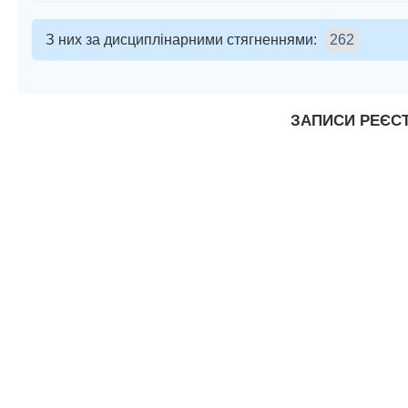
З них за дисциплінарними стягненнями:
262
ЗАПИСИ РЕЄСТ